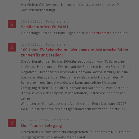
Herzlichen Glückwunsch Mathea und Julia zur bestandenen D-
Kampfrichterprüfung!
06-07-2026
von TV-Scherzheim
Schülerturnfest Willstätt
Viele Erfolge und neue Erfahrungen beim
Schülerturnfest
sind online.
23-06-2026
von TV-Scherzheim
100 Jahre TV Scherzheim - Wer kann uns historische Bilder
zur Verfügung stellen?
Die Vorbereitungen für das 100-jährige Jubiläum vom TV Scherzheim
laufen auf Hochtouren. Wir sind auf der Suche nach alten Bildern, Dias,
Negativen…Besonders suchen wir Bilder vom Gasthaus zur Quelle im
Stecket in den 20er oder 30er Jahren – also der Ort, an dem der TV
Scherzheim gegründet wurde. Wer kann uns solche Bilder zur
Verfügung stellen? Auch alte Bilder von der Korbfabrik, vom Gasthaus
Bierhaus, von Wettkämpfen, Mannschaften, Festen etc. nehmen wir
gerne.
Wir bitten um Kontakt bei der 1. Vorsitzenden Petra Naumann 07227-
4788 – die Bilder erhalten die Eigentümer selbstverständlich zurück.
22-06-2026
von TV-Scherzheim
Mini-Trainer-Lehrgang
Herzlichen Glückwunsch zur erfolgreichen Teilnahme am Mini-Trainer-
Lehrgang an Salome, Alexandra und Lara!