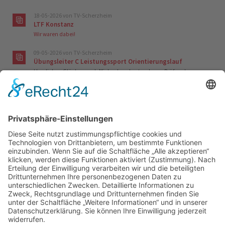
18-05-2026
von TV-Scherzheim
LTF Konstanz
Wir waren dabei!
09-05-2026
von TV-Scherzheim
Übungsleiter C Leistungssport Orientierungslauf
Herzlichen Glückwunsch Michael zur bestandenen Prüfung!
21-04-2026
von TV-Scherzheim
Übungsleiterin C Leistungssport Gerätturnen
Herzlichen Glückwunsch Sofia zur bestandenen Prüfung!
04-04-2026
von TV-Scherzheim
Aktuelle Kurse
Zumba
Tabata
Babys in Bewegung
Sport nach Krebs
startet wieder!