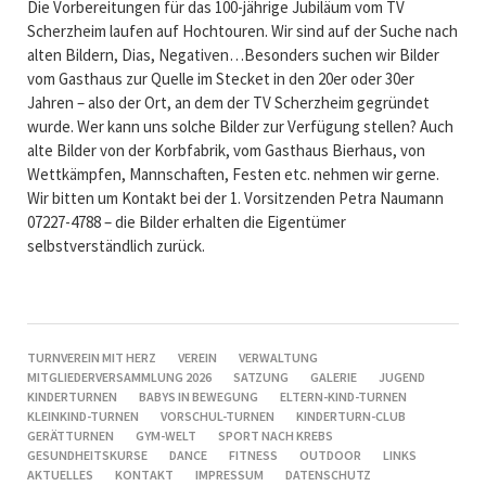
Die Vorbereitungen für das 100-jährige Jubiläum vom TV
Scherzheim laufen auf Hochtouren. Wir sind auf der Suche nach
alten Bildern, Dias, Negativen…Besonders suchen wir Bilder
vom Gasthaus zur Quelle im Stecket in den 20er oder 30er
Jahren – also der Ort, an dem der TV Scherzheim gegründet
wurde. Wer kann uns solche Bilder zur Verfügung stellen? Auch
alte Bilder von der Korbfabrik, vom Gasthaus Bierhaus, von
Wettkämpfen, Mannschaften, Festen etc. nehmen wir gerne.
Wir bitten um Kontakt bei der 1. Vorsitzenden Petra Naumann
07227-4788 – die Bilder erhalten die Eigentümer
selbstverständlich zurück.
NAVIGATION
TURNVEREIN MIT HERZ
VEREIN
VERWALTUNG
ÜBERSPRINGEN
MITGLIEDERVERSAMMLUNG 2026
SATZUNG
GALERIE
JUGEND
KINDERTURNEN
BABYS IN BEWEGUNG
ELTERN-KIND-TURNEN
KLEINKIND-TURNEN
VORSCHUL-TURNEN
KINDERTURN-CLUB
GERÄTTURNEN
GYM-WELT
SPORT NACH KREBS
GESUNDHEITSKURSE
DANCE
FITNESS
OUTDOOR
LINKS
AKTUELLES
KONTAKT
IMPRESSUM
DATENSCHUTZ