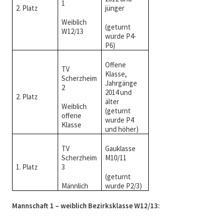
1
2. Platz
jünger
Weiblich
(geturnt
W12/13
wurde P4-
P6)
Offene
TV
Klasse,
Scherzheim
Jahrgänge
2
2014 und
2. Platz
älter
Weiblich
(geturnt
offene
wurde P4
Klasse
und höher)
TV
Gauklasse
Scherzheim
M10/11
1. Platz
3
(geturnt
Männlich
wurde P2/3)
Mannschaft 1 – weiblich Bezirksklasse W12/13: